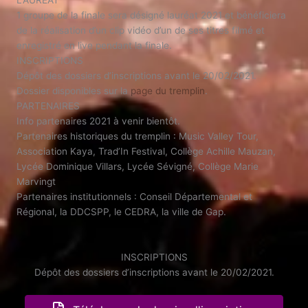
LAURÉAT
1 groupe de la finale sera désigné lauréat 2021 et bénéficiera
de la réalisation d’un clip vidéo d’un de ses titres filmé et
enregistré en live pendant la finale.
INSCRIPTIONS
Dépôt des dossiers d’inscriptions avant le 20/02/2021.
Dossier disponibles sur la
page du tremplin
.
PARTENAIRES
Info partenaires 2021 à venir bientôt.
Partenaires historiques du tremplin : Music Valley Tour,
Association Kaya, Trad’In Festival, Collège Achille Mauzan,
Lycée Dominique Villars, Lycée Sévigné, Collège Marie
Marvingt
Partenaires institutionnels : Conseil Départemental et
Régional, la DDCSPP, le CEDRA, la ville de Gap.
INSCRIPTIONS
Dépôt des dossiers d’inscriptions avant le 20/02/2021.