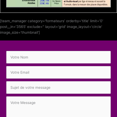
[team_manager category='formateurs' orderby='title' limit='0'
post__in='3565' exclude='' layout='grid' image_layout='circle'
image_size='thumbnail']