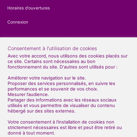
Horaires d'ouvertures
Connexion
Consentement à l'utilisation de cookies
Contacts
Avec votre accord, nous utilisons des cookies placés sur
ce site. Certains sont nécessaires au bon
04 92 52 27 56
fonctionnement du site. D'autres sont utilisés pour :
07 81 70 70 71
Améliorer votre navigation sur le site.
Proposer des services personnalisés, en suivre les
Nous venons de déménager au sud de Gap
performances et se souvenir de vos choix.
Mesurer l’audience.
(en face de BUT : bâtiment "Dart Plast" )
Partager des informations avec les réseaux sociaux
utilisés et vous permettre de visualiser du contenu
Centre Artistique Impulse
hébergé sur des sites externes.
Entrée gauche - 1er étage
2 route de Patac
Votre consentement à l'installation de cookies non
strictement nécessaires est libre et peut être retiré ou
05000 Gap
donné à tout moment.
© Adhérents Impulse 2021