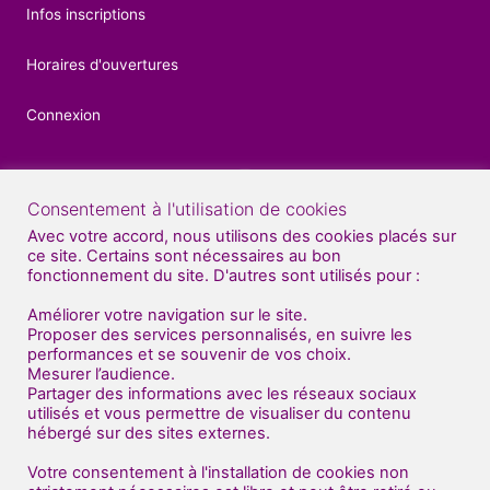
Infos inscriptions
Horaires d'ouvertures
Connexion
Consentement à l'utilisation de cookies
Contacts
Avec votre accord, nous utilisons des cookies placés sur
ce site. Certains sont nécessaires au bon
04 92 52 27 56
fonctionnement du site. D'autres sont utilisés pour :
07 81 70 70 71
Améliorer votre navigation sur le site.
Proposer des services personnalisés, en suivre les
Nous venons de déménager au sud de Gap
performances et se souvenir de vos choix.
Mesurer l’audience.
(en face de BUT : bâtiment "Dart Plast" )
Partager des informations avec les réseaux sociaux
utilisés et vous permettre de visualiser du contenu
Centre Artistique Impulse
hébergé sur des sites externes.
Entrée gauche - 1er étage
2 route de Patac
Votre consentement à l'installation de cookies non