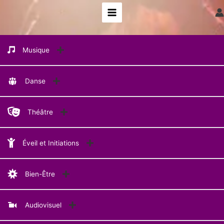
Aller
au
contenu
Musique
Danse
Théâtre
Éveil et Initiations
Bien-Être
Audiovisuel