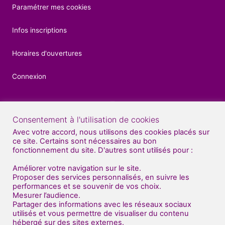
Paramétrer mes cookies
Infos inscriptions
Horaires d'ouvertures
Connexion
Consentement à l'utilisation de cookies
Contacts
Avec votre accord, nous utilisons des cookies placés sur
ce site. Certains sont nécessaires au bon
04 92 52 27 56
fonctionnement du site. D'autres sont utilisés pour :
07 81 70 70 71
Améliorer votre navigation sur le site.
Proposer des services personnalisés, en suivre les
Nous venons de déménager au sud de Gap
performances et se souvenir de vos choix.
Mesurer l’audience.
(en face de BUT : bâtiment "Dart Plast" )
Partager des informations avec les réseaux sociaux
utilisés et vous permettre de visualiser du contenu
Centre Artistique Impulse
hébergé sur des sites externes.