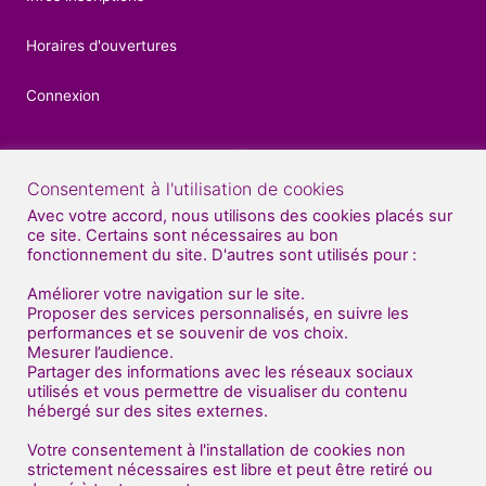
Horaires d'ouvertures
Connexion
Consentement à l'utilisation de cookies
Contacts
Avec votre accord, nous utilisons des cookies placés sur
ce site. Certains sont nécessaires au bon
04 92 52 27 56
fonctionnement du site. D'autres sont utilisés pour :
07 81 70 70 71
Améliorer votre navigation sur le site.
Proposer des services personnalisés, en suivre les
performances et se souvenir de vos choix.
Nous venons de déménager au sud de Gap
Mesurer l’audience.
(en face de BUT : bâtiment "Dart Plast" )
Partager des informations avec les réseaux sociaux
utilisés et vous permettre de visualiser du contenu
Centre Artistique Impulse
hébergé sur des sites externes.
Entrée gauche - 1er étage
2 route de Patac
Votre consentement à l'installation de cookies non
strictement nécessaires est libre et peut être retiré ou
05000 Gap