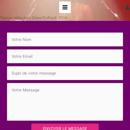
Aller
au
contenu
Teaser sélection Class’EuRock 2014
ENVOYER LE MESSAGE