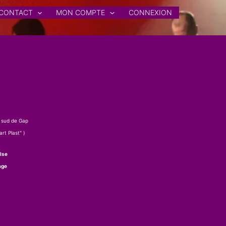
CONTACT
MON COMPTE
CONNEXION
 sud de Gap
rt Plast" )
lse
age