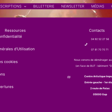
NSCRIPTIONS
BILLETTERIE
NEWSLETTER
MÉDIAS
Ressources
Contacts
nfidentialité
04 92 52 27 56
érales d'Utilisation
07 81 70 70 71
Nous venons de déménager au
es cookies
(en face de BUT : bâtiment "Da
ons
Centre Artistique Impu
Entrée gauche - 1er ét
vertures
2 route de Patac
05000 Gap