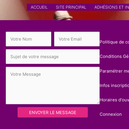
Aller
ACCUEIL
SITE PRINCIPAL
ADHÉSIONS ET I
au
contenu
Politique de co
Conditions Gén
Paramétrer m
Infos inscripti
Horaires d'ou
ENVOYER LE MESSAGE
Connexion