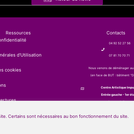
Ressources
Contacts
nfidentialité
04 92 52 27 56
érales d'Utilisation
07 81 70 70 71
Nous venons de déménager au
es cookies
(en face de BUT : bâtiment "Da
ons
Centre Artistique Impu
Entrée gauche - 1er ét
vertures
2 route de Patac
05000 Gap
site. Certains sont nécessaires au bon fonctionnement du site.