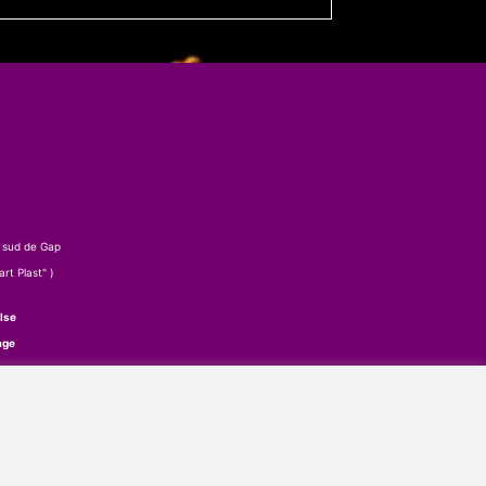
 sud de Gap
rt Plast" )
lse
age