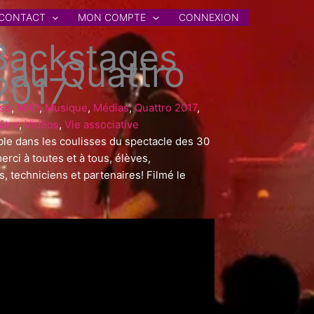
CONTACT
MON COMPTE
CONNEXION
Backstages
 au Quattro
2017
se
,
MAO
,
Musique
,
Médias
,
Quattro 2017
,
âtre
,
Vidéos
,
Vie associative
ble dans les coulisses du spectacle des 30
erci à toutes et à tous, élèves,
, techniciens et partenaires! Filmé le