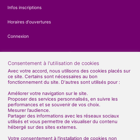
Infos inscriptions
Horaires d'ouvertures
Connexion
Consentement à l'utilisation de cookies
Contacts
Avec votre accord, nous utilisons des cookies placés sur
ce site. Certains sont nécessaires au bon
04 92 52 27 56
fonctionnement du site. D'autres sont utilisés pour :
07 81 70 70 71
Améliorer votre navigation sur le site.
Proposer des services personnalisés, en suivre les
Nous venons de déménager au sud de Gap
performances et se souvenir de vos choix.
Mesurer l’audience.
(en face de BUT : bâtiment "Dart Plast" )
Partager des informations avec les réseaux sociaux
utilisés et vous permettre de visualiser du contenu
Centre Artistique Impulse
hébergé sur des sites externes.
Entrée gauche - 1er étage
2 route de Patac
Votre consentement à l'installation de cookies non