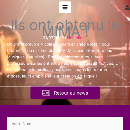
Aller
au
contenu
Ils ont obtenu le
MIMA !
31/07/2015
/
Non classé
Un grand bravo à Nicolas Demars et Théo Rostain pour
l’obtention du diplôme du MIMA (Musicien Interprète des
Musiques Actuelles) ! Bravo également à tous leurs
professeurs qui les ont entrainés, encouragés et motivés. On
leur souhaite le meilleur pour l’avenir, dans leurs futures
études, leurs emplois et leur création artistique !
Retour au news