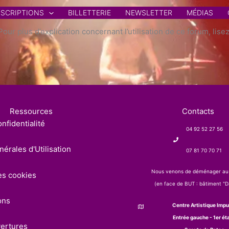
NSCRIPTIONS
BILLETTERIE
NEWSLETTER
MÉDIAS
ur plus d’explication concernant l’utilisation de ce forum, lise
Ressources
Contacts
nfidentialité
04 92 52 27 56
érales d'Utilisation
07 81 70 70 71
Nous venons de déménager au
es cookies
(en face de BUT : bâtiment "Da
ons
Centre Artistique Impu
Entrée gauche - 1er ét
vertures