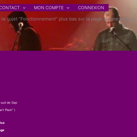
CONTACT
MON COMPTE
CONNEXION
z le sujet “Fonctionnement” plus bas sur la page. Bonne lecture,
 sud de Gap
rt Plast" )
lse
age