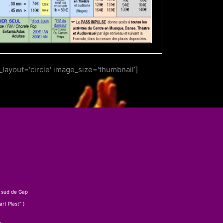
_layout='circle' image_size='thumbnail’]
 sud de Gap
rt Plast" )