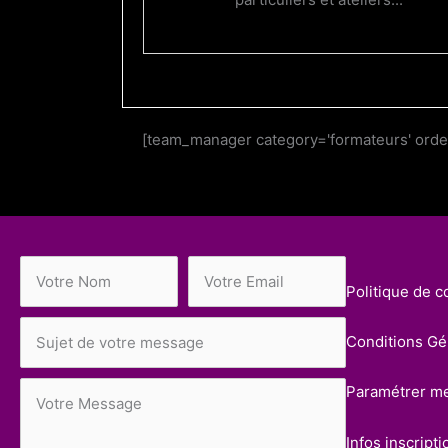
[team_manager category='formateurs' orderby
Politique de co
Conditions Gén
Paramétrer m
Infos inscripti