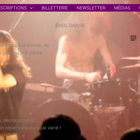
NSCRIPTIONS
BILLETTERIE
NEWSLETTER
MÉDIAS
ÉVEIL DANSE
 enfants à la Danse, de
n vocabulaire dansé.
, déplacements...
un répertoire musical varié !