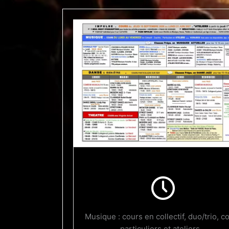
Jours et horaires fixés en fonction de 
disponibilités, âge, niveau et style musi
Musique : cours en collectif, duo/trio, c
Infos Inscriptions
particuliers et ateliers...