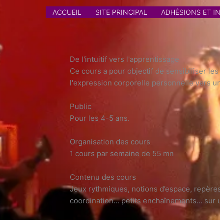
Aller
ACCUEIL
SITE PRINCIPAL
ADHÉSIONS ET I
au
contenu
De l'intuitif vers l'apprentissage
Ce cours a pour objectif de sensibiliser les
l'expression corporelle personnelle vers u
Public
Pour les 4-5 ans.
Organisation des cours
1 cours par semaine de 55 mn
Contenu des cours
Jeux rythmiques, notions d’espace, repères
coordination... petits enchaînements... sur 