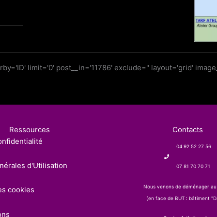
='ID' limit='0' post__in='11786' exclude='' layout='grid' image
Ressources
Contacts
nfidentialité
04 92 52 27 56
érales d'Utilisation
07 81 70 70 71
Nous venons de déménager au
es cookies
(en face de BUT : bâtiment "Da
ons