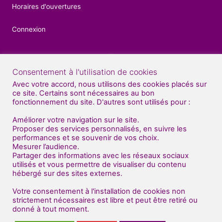
Horaires d'ouvertures
Connexion
Consentement à l'utilisation de cookies
Contacts
Avec votre accord, nous utilisons des cookies placés sur
ce site. Certains sont nécessaires au bon
04 92 52 27 56
fonctionnement du site. D'autres sont utilisés pour :
07 81 70 70 71
Améliorer votre navigation sur le site.
Proposer des services personnalisés, en suivre les
performances et se souvenir de vos choix.
Nous venons de déménager au sud de Gap
Mesurer l’audience.
(en face de BUT : bâtiment "Dart Plast" )
Partager des informations avec les réseaux sociaux
utilisés et vous permettre de visualiser du contenu
Centre Artistique Impulse
hébergé sur des sites externes.
Entrée gauche - 1er étage
2 route de Patac
Votre consentement à l'installation de cookies non
strictement nécessaires est libre et peut être retiré ou
05000 Gap
donné à tout moment.
© Adhérents Impulse 2021