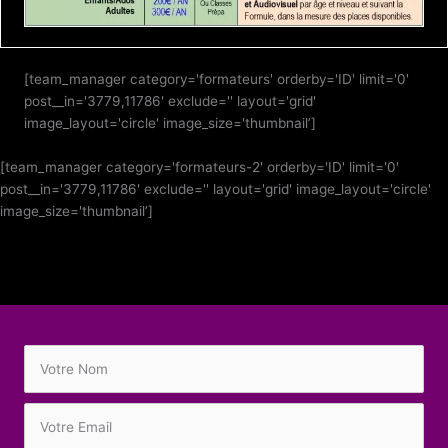
[team_manager category='formateurs' orderby='ID' limit='0'
post__in='3779,11786' exclude='' layout='grid'
image_layout='circle' image_size='thumbnail’]
[team_manager category='formateurs-2' orderby='ID' limit='0'
post__in='3779,11786' exclude='' layout='grid' image_layout='circle'
image_size='thumbnail’]