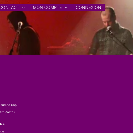
CONTACT
MON COMPTE
CONNEXION
 sud de Gap
rt Plast" )
lse
age