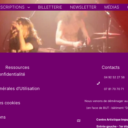
NSCRIPTIONS
BILLETTERIE
NEWSLETTER
MÉDIAS
Ressources
Contacts
nfidentialité
04 92 52 27 56
érales d'Utilisation
07 81 70 70 71
Nous venons de déménager au
es cookies
(en face de BUT : bâtiment "Da
ons
Centre Artistique Impu
Entrée gauche - 1er ét