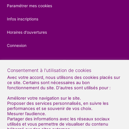
Paramétrer mes cookies
Infos inscriptions
Horaires d'ouvertures
Connexion
Consentement à l'utilisation de cookies
Contacts
Avec votre accord, nous utilisons des cookies placés sur
ce site. Certains sont nécessaires au bon
04 92 52 27 56
fonctionnement du site. D'autres sont utilisés pour :
07 81 70 70 71
Améliorer votre navigation sur le site.
Proposer des services personnalisés, en suivre les
Nous venons de déménager au sud de Gap
performances et se souvenir de vos choix.
Mesurer l’audience.
(en face de BUT : bâtiment "Dart Plast" )
Partager des informations avec les réseaux sociaux
utilisés et vous permettre de visualiser du contenu
Centre Artistique Impulse